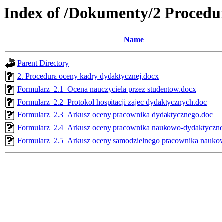
Index of /Dokumenty/2 Procedu
Name
Parent Directory
2. Procedura oceny kadry dydaktycznej.docx
Formularz_2.1_Ocena nauczyciela przez studentow.docx
Formularz_2.2_Protokol hospitacji zajec dydaktycznych.doc
Formularz_2.3_Arkusz oceny pracownika dydaktycznego.doc
Formularz_2.4_Arkusz oceny pracownika naukowo-dydaktyczn
Formularz_2.5_Arkusz oceny samodzielnego pracownika nauko